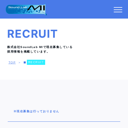
RECRUIT
株式会社SoundLab MIで現在募集している
採用情報を掲載しています。
R
E
C
R
U
I
T
TOP
＞
※現在募集は行っておりません