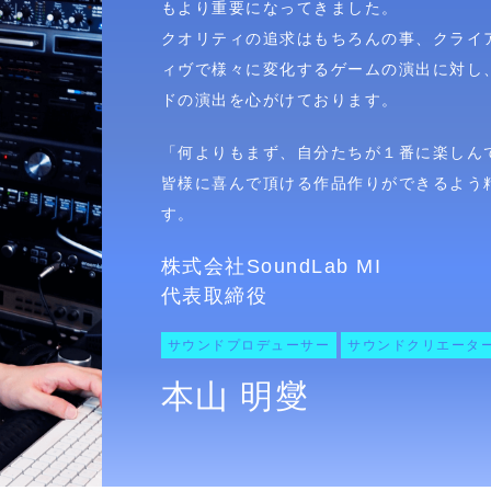
もより重要になってきました。
クオリティの追求はもちろんの事、クライ
ィヴで様々に変化するゲームの演出に対し
ドの演出を心がけております。
「何よりもまず、自分たちが１番に楽しん
皆様に喜んで頂ける作品作りができるよう
す。
株式会社SoundLab MI
代表取締役
サウンドプロデューサー
サウンドクリエータ
本山 明燮