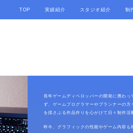
TOP
実績紹介
スタジオ紹介
制
長年ゲームディベロッパーの開発に携わっ
ず、ゲームプログラマーやプランナーの方
を揺さぶる作品作りを心がけて日々制作活
昨今、グラフィックの性能やゲーム内容も