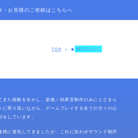
作・お見積のご依頼はこちらへ
M
E
S
S
A
G
E
TOP
＞
てきた経験を生かし、楽曲／効果音制作のみにとどまら
々に寄り添いながら、ゲームプレイする全ての方々の心
動をしています。
複雑に進化してきましたが、これに合わせサウンド制作