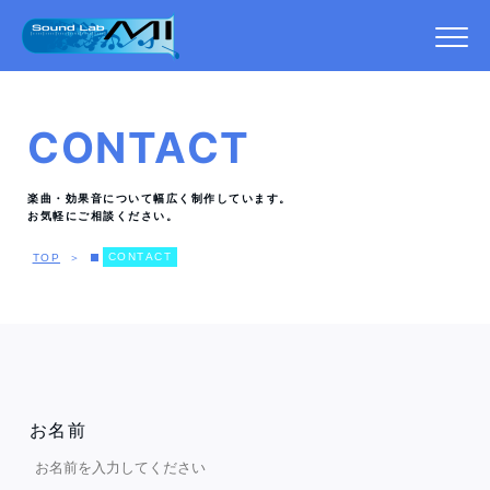
CONTACT
楽曲・効果音について幅広く制作しています。
お気軽にご相談ください。
C
O
N
T
A
C
T
TOP
＞
お名前