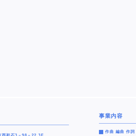
事業内容
作曲 編曲 作詞
市西初石3－98－22 3F