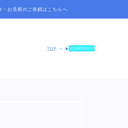
作・お見積のご依頼はこちらへ
C
O
M
P
A
N
Y
TOP
＞