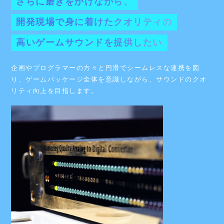
BGM制作やSE制作のみではなく、ゲームのコンセプトやキ
ャラクター設定、背景やステージの雰囲気に深く入り込み、
それらに寄り添って制作をすることを常に意識しています。
専
門
分
野
で
あ
る
サ
ウ
ン
ド
制
作
に
さ
ら
に
磨
き
を
か
け
な
が
ら
、
開
発
現
場
で
身
に
着
け
た
ク
オ
リ
テ
ィ
の
高
い
ゲ
ー
ム
サ
ウ
ン
ド
を
提
供
し
た
い
企画やプログラマーの方々と円滑でシームレスな連携を図
り、ゲームパッケージ全体を意識しながら、サウンドのクオ
リティ向上を目指します。