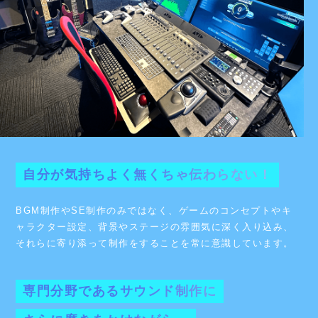
自
分
が
気
持
ち
よ
く
無
く
ち
ゃ
伝
わ
ら
な
い
！