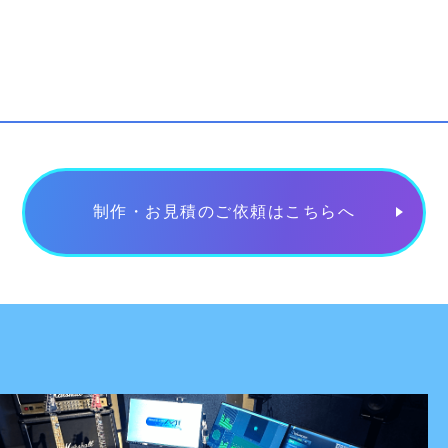
『お姉チャンバラORIGIN』
挿入歌 『Unbreakable Trust!!』 作曲 本山 明燮
2019.12
株式会社ディースリー・パブリッシャー
制作・お見積のご依頼はこちらへ